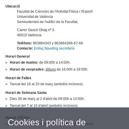
Ubicació
Facultat de Ciències de l'Activitat Física i l'Esport
Universitat de València
Semisoterràni de l'edifici de la Facultat,
Carrer Gascó Oliag nº 3.
46010 València
Telèfons:
963864343 y 963864366-67-68
Contacte:
Enllaç tiqueting secretaria
Horari General
Horari de matins:
de 09:00h a 14:00h.
Horari de vesprades:
dilluns
de 16:00h a 18:00h.
Horari de Falles
Tancat del 16 al 20 de març (ambdós inclosos).
Horari de Setmana Santa
Dies 30 de març al 2 d'abril de 09:00h a 14:00h.
Tancat del 7 al 10 d'abril (ambdós inclosos).
Horari d'Estiu
Cookies i política de
Tancat del 3 al 28 d'agost de 2026 (ambdós inclosos).