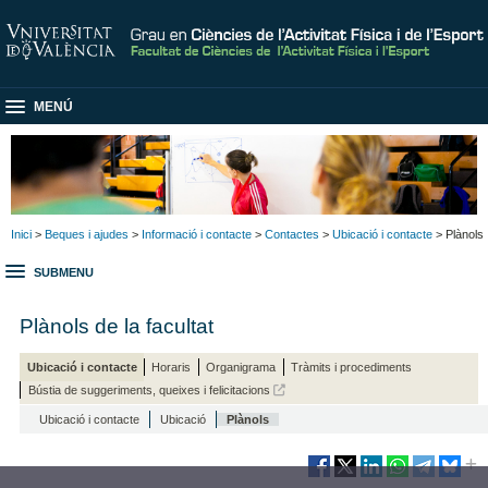
MENÚ
Inici
>
Beques i ajudes
>
Informació i contacte
>
Contactes
>
Ubicació i contacte
> Plànols
SUBMENU
Plànols de la facultat
Ubicació i contacte
Horaris
Organigrama
Tràmits i procediments
Bústia de suggeriments, queixes i felicitacions
Ubicació i contacte
Ubicació
Plànols