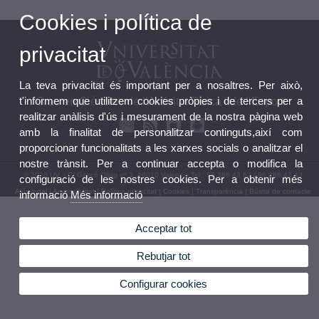
Cookies i política de
privacitat
La teva privacitat és important per a nosaltres. Per això,
t'informem que utilitzem cookies pròpies i de tercers per a
Grau en Ciències de l’Activitat Física i de l’Esport
realitzar anàlisis d'ús i mesurament de la nostra pàgina web
amb la finalitat de personalitzar continguts,així com
proporcionar funcionalitats a les xarxes socials o analitzar el
nostre trànsit. Per a continuar accepta o modifica la
© 2026 UV. - C/ Gascó Oliag nº 3, 46010 Valencia.Tel.: 96 386 43 62 / 96 386 43 43
configuració de les nostres cookies. Per a obtenir més
Avís legal
|
Accessibilitat
|
Política privacitat
|
Cookies
|
Transparència
|
Bústia de contacte
informació
Més informació
Acceptar tot
Rebutjar tot
Configurar cookies