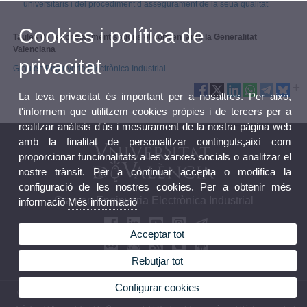
universitaris i del procediment d’assegurament de la seua qualitat
Cookies i política de
Taules de reconeixement segons el conveni amb la Generalitat
Valenciana
privacitat
Grau en Enginyeria Electrònica Industrial
La teva privacitat és important per a nosaltres. Per això,
t'informem que utilitzem cookies pròpies i de tercers per a
realitzar anàlisis d'ús i mesurament de la nostra pàgina web
amb la finalitat de personalitzar continguts,així com
proporcionar funcionalitats a les xarxes socials o analitzar el
nostre trànsit. Per a continuar accepta o modifica la
configuració de les nostres cookies. Per a obtenir més
Grau en Enginyeria Electrònica Industrial
informació
Més informació
Acceptar tot
Rebutjar tot
Configurar cookies
© 2026 UV. - Av. de la Universitat, s/n 46100 Burjassot. València. Tel (+34) 963 54 32 10