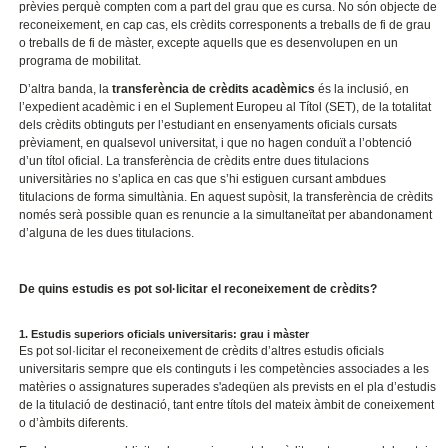
prèvies perquè compten com a part del grau que es cursa. No són objecte de
reconeixement, en cap cas, els crèdits corresponents a treballs de fi de grau
o treballs de fi de màster, excepte aquells que es desenvolupen en un
programa de mobilitat.
D’altra banda, la
transferència de crèdits acadèmics
és la inclusió, en
l’expedient acadèmic i en el Suplement Europeu al Títol (SET), de la totalitat
dels crèdits obtinguts per l’estudiant en ensenyaments oficials cursats
prèviament, en qualsevol universitat, i que no hagen conduït a l’obtenció
d’un títol oficial. La transferència de crèdits entre dues titulacions
universitàries no s’aplica en cas que s’hi estiguen cursant ambdues
titulacions de forma simultània. En aquest supòsit, la transferència de crèdits
només serà possible quan es renuncie a la simultaneïtat per abandonament
d’alguna de les dues titulacions.
De quins estudis es pot sol·licitar el reconeixement de crèdits?
1. Estudis superiors oficials universitaris: grau i màster
Es pot sol·licitar el reconeixement de crèdits d’altres estudis oficials
universitaris sempre que els continguts i les competències associades a les
matèries o assignatures superades s'adeqüen als prevists en el pla d’estudis
de la titulació de destinació, tant entre títols del mateix àmbit de coneixement
o d’àmbits diferents.