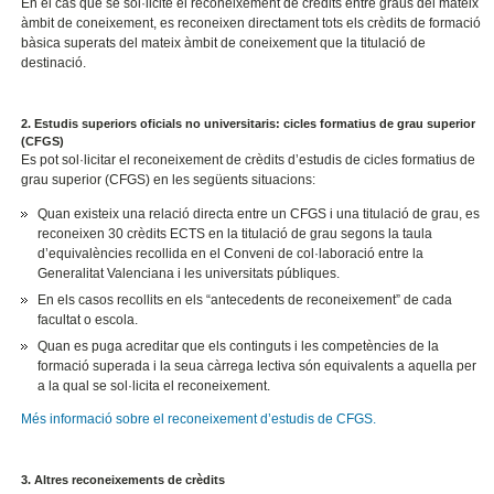
En el cas que se sol·licite el reconeixement de crèdits entre graus del mateix
àmbit de coneixement, es reconeixen directament tots els crèdits de formació
bàsica superats del mateix àmbit de coneixement que la titulació de
destinació.
2. Estudis superiors oficials no universitaris: cicles formatius de grau superior
(CFGS)
Es pot sol·licitar el reconeixement de crèdits d’estudis de cicles formatius de
grau superior (CFGS) en les següents situacions:
Quan existeix una relació directa entre un CFGS i una titulació de grau, es
reconeixen 30 crèdits ECTS en la titulació de grau segons la taula
d’equivalències recollida en el Conveni de col·laboració entre la
Generalitat Valenciana i les universitats públiques.
En els casos recollits en els “antecedents de reconeixement” de cada
facultat o escola.
Quan es puga acreditar que els continguts i les competències de la
formació superada i la seua càrrega lectiva són equivalents a aquella per
a la qual se sol·licita el reconeixement.
Més informació sobre el reconeixement d’estudis de CFGS.
3. Altres reconeixements de crèdits