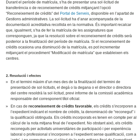
Durant el període de matrícula, s’ha de presentar una sol·licitud de
transferència o de reconeixement de crèdits mitjançant l’opció
“Reconeixement de crèdits” del
Portal de Serveis
, disponible en l’apartat de
Gestions administratives. La sol·licitud ha d’anar acompanyada de la
documentació acreditativa recollida en la normativa. És important recalcar
que, igualment, s’ha de fer la matrícula de les assignatures que
corresponguen, ja que la resolució sobre el reconeixement de crèdits serà
posterior a la finalització del període de matrícula. Si el reconeixement de
crèdits ocasiona una disminució de la matrícula, es pot incrementar
mitjançant el procediment “Modificació de matrícula” que estableixen els
centres.
2. Resolució i efectes
En el termini màxim d’un mes des de la finalització del termini de
presentació de sol·licituds, el degà o la degana o el director o directora
del centre resoldrà la sol·licitud, previ informe de la comissió acadèmica
responsable del corresponent títol oficial.
En cas de
reconeixement de crèdits favorable
, els crèdits s’incorporen a
l’expedient indicant el nombre de crèdits, la denominació de “reconegut” i
la qualificació obtinguda. Els crèdits incorporats es tenen en compte per al
càlcul de la nota mitjana final de l’expedient. No obstant això, els crèdits
reconeguts per activitats universitàries de participació i per experiència
laboral o professional s’incorporen a l’expedient sense qualificació, com a
‘apte’, i no computen per al càlcul de la nota mitjana final de l’expedient.