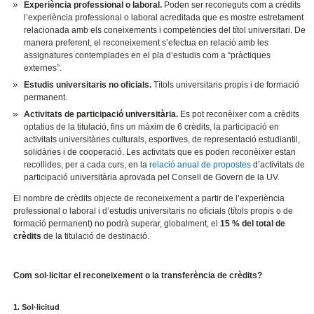
Experiència professional o laboral.
Poden ser reconeguts com a crèdits
l’experiència professional o laboral acreditada que es mostre estretament
relacionada amb els coneixements i competències del títol universitari. De
manera preferent, el reconeixement s’efectua en relació amb les
assignatures contemplades en el pla d’estudis com a “pràctiques
externes”.
Estudis universitaris no oficials.
Títols universitaris propis i de formació
permanent.
Activitats de participació universitària.
Es pot reconèixer com a crèdits
optatius de la titulació, fins un màxim de 6 crèdits, la participació en
activitats universitàries culturals, esportives, de representació estudiantil,
solidàries i de cooperació. Les activitats que es poden reconèixer estan
recollides, per a cada curs, en la
relació anual de propostes
d’activitats de
participació universitària aprovada pel Consell de Govern de la UV.
El nombre de crèdits objecte de reconeixement a partir de l’experiència
professional o laboral i d’estudis universitaris no oficials (títols propis o de
formació permanent) no podrà superar, globalment, el
15 % del total de
crèdits
de la titulació de destinació.
Com sol·licitar el reconeixement o la transferència de crèdits?
1. Sol·licitud