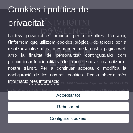
Cookies i política de
privacitat
La teva privacitat és important per a nosaltres. Per això,
t'informem que utilitzem cookies pròpies i de tercers per a
Grau en Informació i Documentació
realitzar anàlisis d'ús i mesurament de la nostra pàgina web
amb la finalitat de personalitzar continguts,així com
proporcionar funcionalitats a les xarxes socials o analitzar el
nostre trànsit. Per a continuar accepta o modifica la
configuració de les nostres cookies. Per a obtenir més
informació
Més informació
© 2026 UV. - Avinguda Blasco Ibáñez, 28. 46010 València. Espanya. Tel. 96 386 47 23
Avís legal
|
Accessibilitat
|
Política privacitat
|
Cookies
|
Transparència
|
Bústia de contacte
Acceptar tot
Rebutjar tot
Configurar cookies