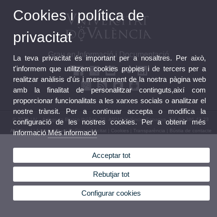
Cookies i política de
privacitat
Grau en Informació i Documentació
La teva privacitat és important per a nosaltres. Per això,
t'informem que utilitzem cookies pròpies i de tercers per a
realitzar anàlisis d'ús i mesurament de la nostra pàgina web
amb la finalitat de personalitzar continguts,així com
proporcionar funcionalitats a les xarxes socials o analitzar el
nostre trànsit. Per a continuar accepta o modifica la
© 2026 UV. - Avinguda Blasco Ibáñez, 28. 46010 València. Espanya. Tel. 96 386 47 23
configuració de les nostres cookies. Per a obtenir més
Avís legal
|
Accessibilitat
|
Política privacitat
|
Cookies
|
Transparència
|
Bústia de contacte
informació
Més informació
Acceptar tot
Rebutjar tot
Configurar cookies