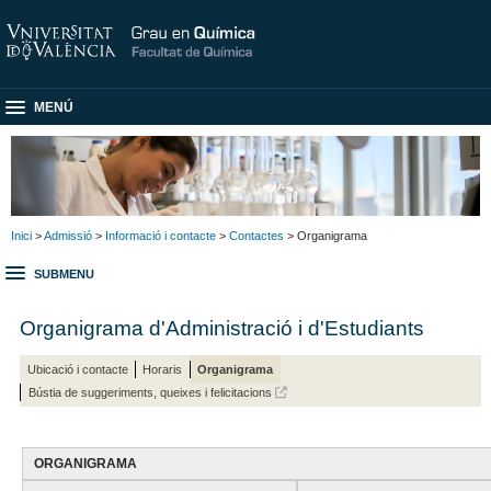
MENÚ
Inici
>
Admissió
>
Informació i contacte
>
Contactes
> Organigrama
SUBMENU
Organigrama d'Administració i d'Estudiants
Ubicació i contacte
Horaris
Organigrama
Bústia de suggeriments, queixes i felicitacions
ORGANIGRAMA