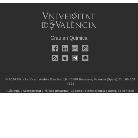
Grau en Química
© 2026 UV. - Av. Vicent Andrés Estellés, 19. 46100 Burjassot, València (Spain). Tlf.: 96 354
4323
Avís legal
|
Accessibilitat
|
Política privacitat
|
Cookies
|
Transparència
|
Bústia de contacte