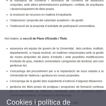
la tramitació de convenis i renovació de convenis de titulacions
conjuntes, amb altres administracions publiques i entitats, de practiques
i desenvolupament de títols propis.
la resolució de recursos en matèria d’estudiants.
l’elaboració i proposta del calendari acadèmic i de gestió.
l’elaboració de la proposta d’activitats de participació universitària.
Així mateix, la
secció de Plans d’Estudis i Títols
:
assessora els equips de govern de la Universitat, dels centres, instituts,
departaments, a l’equip rectoral, en matèries relacionades amb la gestió
de noves propostes de plans d’estudis i amb possibles modificacions
d’estudis de grau, màsters universitaris i programes de doctorat, així com
gestionar-les.
s’encarrega del procediment per a la implantació de nous estudis a la
Universitat de València i gestiona les noves propostes.
s’encarrega de la gestió dels expedients d’extinció d’algunes titulacions.
gestiona els títols propis de postgrau i programes de formació continua
de la Universitat de València, coordinats amb la Fundació ADEIT
Universitat-Empresa i la Fundació Lluis Alcanyís.
Cookies i política de
s'encarrega de l’expedició de títols universitaris i SET.