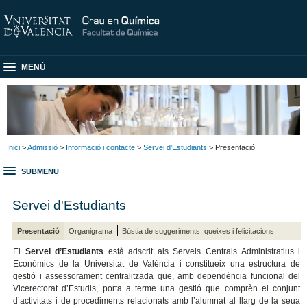
MENÚ
Inici
>
Admissió
>
Informació i contacte
>
Servei d'Estudiants
> Presentació
SUBMENU
Servei d'Estudiants
Presentació
Organigrama
Bústia de suggeriments, queixes i felicitacions
El
Servei d’Estudiants
està adscrit als Serveis Centrals Administratius i
Econòmics de la Universitat de València i constitueix una estructura de
gestió i assessorament centralitzada que, amb dependència funcional del
Vicerectorat d’Estudis, porta a terme una gestió que comprèn el conjunt
d’activitats i de procediments relacionats amb l’alumnat al llarg de la seua