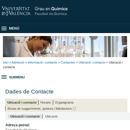
MENÚ
Inici
>
Admissió
>
Informació i contacte
>
Contactes
>
Ubicació i contacte
> Ubicació i
contacte
SUBMENU
Dades de Contacte
Ubicació i contacte
Horaris
Organigrama
Bústia de suggeriments, queixes i felicitacions
Ubicació i contacte
Ubicació
Adreça postal: