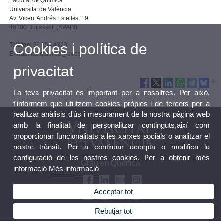
Facultat de Química
Universitat de València
Av. Vicent Andrés Estellés, 19
46100 Burjassot, (SPAIN)
Cookies i política de
Telèfon:
96 354 4323
E-mail:
fac.quimica@uv.es
privacitat
La teva privacitat és important per a nosaltres. Per això,
t'informem que utilitzem cookies pròpies i de tercers per a
realitzar anàlisis d'ús i mesurament de la nostra pàgina web
amb la finalitat de personalitzar continguts,així com
proporcionar funcionalitats a les xarxes socials o analitzar el
nostre trànsit. Per a continuar accepta o modifica la
configuració de les nostres cookies. Per a obtenir més
Grau en Química
informació
Més informació
Acceptar tot
Rebutjar tot