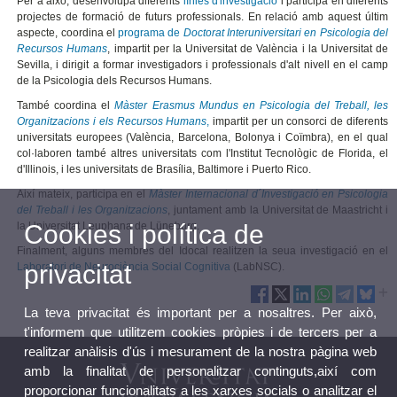
Per a això, desenvolupa diferents
línies d'investigació
i participa en diferents
projectes de formació de futurs professionals. En relació amb aquest últim
aspecte, coordina el
programa de
Doctorat Interuniversitari en Psicologia del
Recursos Humans
, impartit per la Universitat de València i la Universitat de
Sevilla, i dirigit a formar investigadors i professionals d'alt nivell en el camp
de la Psicologia dels Recursos Humans.
També coordina el
Màster Erasmus Mundus en Psicologia del Treball, les
Organitzacions i els Recursos Humans
,
impartit per un consorci de diferents
universitats europees (València, Barcelona, Bolonya i Coïmbra), en el qual
col·laboren també altres universitats com l'Institut Tecnològic de Florida, el
d'Illinois, i les universitats de Brasília, Baltimore i Puerto Rico.
Així mateix, participa en el
Màster Internacional d´Investigació en Psicologia
del Treball i les Organitzacions
, juntament amb la Universitat de Maastricht i
Cookies i política de
la Universitat Leuphana de Lüneburg.
Finalment, alguns membres del Idocal realitzen la seua investigació en el
privacitat
Laboratori de Neurociència Social Cognitiva
(LabNSC).
La teva privacitat és important per a nosaltres. Per això,
t'informem que utilitzem cookies pròpies i de tercers per a
realitzar anàlisis d'ús i mesurament de la nostra pàgina web
amb la finalitat de personalitzar continguts,així com
proporcionar funcionalitats a les xarxes socials o analitzar el