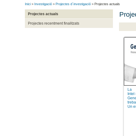
Inici
>
Investigació
>
Projectes d´investigació
> Projectes actuals
Proje
Projectes actuals
Projectes recentment finalitzats
La 
Inte
Gene
treba
Un es