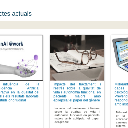
ctes actuals
influència de la
Impacte del tractament i
Millora
l·ligència Artificial
l'estrés sobre la qualitat de
dades 
rativa en la qualitat del
vida i autonomia funcional en
psico
ll i els resultats laborals.
pacients majors amb
Prevenci
tudi longitudinal
epilèpsia: el paper del gènere
respond
amb inst
Impacte del tractament i l'estrés
sobre la qualitat de vida i
Millorant
autonomia funcional en pacients
en la in
majors amb epilèpsia: el paper
aplicada
del gènere
careles
d'ítems