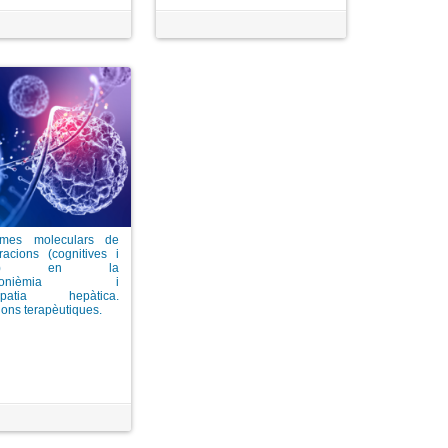
smes moleculars de
racions (cognitives i
ores) en la
ramonièmia i
lopatia hepàtica.
ions terapèutiques.