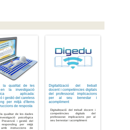
nt la qualitat de les
Digitalització del treball
en la investigació
docent i competències digitals
lògica aplicada:
del professorat: implicacions
ó i gestió del careless
per al seu benestar i
ing per mitjà d'ítems
acompliment
ruccions de resposta
Digitalització del treball docent i
competències digitals del
 la qualitat de les dades
professorat: implicacions per al
vestigació psicològica
seu benestar i acompliment
: Prevenció i gestió del
s responding per mitjà
 amb instruccions de