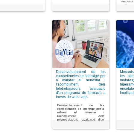
resposta
Desenvolupament de les
Mecani
competències de lideratge per
les alte
a millorar el benestar i
mot
l'acompliment dels
hipe
teletrebajadors: avaluació
encefa
d'un programa de formació a
Implicac
través de web i app
Desenvolupament de les
competències de lideratge per a
millorar el benestar i
l'acompliment dels
teletrebajadors: avaluació d'un
programa de formació a través de
web i app