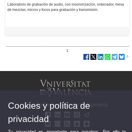
Laboratorio de grabación de audio, con insonorización, ordenador, mesa
de mezclas, micros y focos para grabación y transmisión.
1
Cookies y política de
Escuela Técnica Superior de Ingeniería
privacidad
Tu privacidad es importante para nosotros. Por ello te