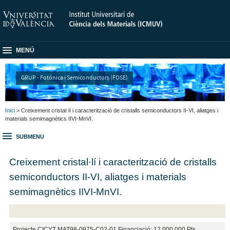
MENÚ
GRUP - Fotónica i Semiconductors (FOSE)
Inici
> Creixement cristal·lí i caracterització de cristalls semiconductors II-VI, aliatges i
materials semimagnètics IIVI-MnVI.
SUBMENU
Creixement cristal·lí i caracterització de cristalls
semiconductors II-VI, aliatges i materials
semimagnètics IIVI-MnVI.
Projecte CICYT MAT98-0975-C02-01 Financiació: 12.000.000 Pts