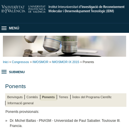
MENÚ
Inici
>
Congressos
>
IWOSMOR
>
IWOSMOR IX 2015
> Ponents
SUBMENU
Ponents
Benvinguts
Comités
Ponents
Temes
Índex del Programa Científic
Informació general
Ponents provisionals:
Dr. Michel Baltas - PNASM - Universidad de Paul Sabatier. Toulouse III.
Francia.