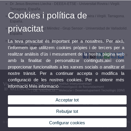
Dr. Jesus Brezmes Llecha - DEEEA-ETSE - Universitat Rovira i Virgili.
Tarragona. España.
Cookies i política de
Dr. Eduard Llobet - DEEEA-ETSE - Universitat Rovira i Virgili. Tarragona.
España.
privacitat
Dra. Mª Luz Rodríguez Méndez - Grup Sensor - Universidad de Valladolid.
España.
La teva privacitat és important per a nosaltres. Per això,
Dr. Michele Sessolo - Instituto de Ciencia Molecular (ICMol) - Universitat
de València. España.
t'informem que utilitzem cookies pròpies i de tercers per a
realitzar anàlisis d'ús i mesurament de la nostra pàgina web
amb la finalitat de personalitzar continguts,així com
proporcionar funcionalitats a les xarxes socials o analitzar el
nostre trànsit. Per a continuar accepta o modifica la
configuració de les nostres cookies. Per a obtenir més
informació
Més informació
Acceptar tot
Rebutjar tot
Configurar cookies
© 2026 UV. - Av. Vicent Andrés Estellés, 19, 46100 Burjassot (València). Tel.963544410 - UPV.
Camino de Vera, s/n. 46022. València. Tel. 963879347 Espanya