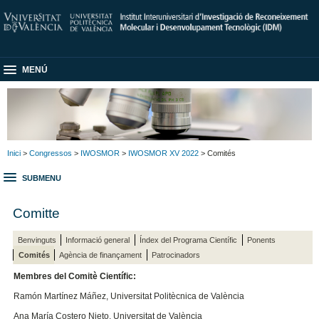
MENÚ
Inici
>
Congressos
>
IWOSMOR
>
IWOSMOR XV 2022
> Comités
SUBMENU
Comitte
Benvinguts
Informació general
Índex del Programa Científic
Ponents
Comités
Agència de finançament
Patrocinadors
Membres del Comitè Científic:
Ramón Martínez Máñez, Universitat Politècnica de València
Ana María Costero Nieto, Universitat de València