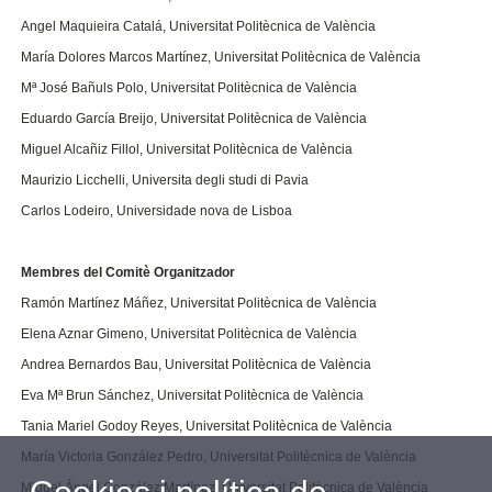
Angel Maquieira Catalá, Universitat Politècnica de València
María Dolores Marcos Martínez, Universitat Politècnica de València
Mª José Bañuls Polo, Universitat Politècnica de València
Eduardo García Breijo, Universitat Politècnica de València
Miguel Alcañiz Fillol, Universitat Politècnica de València
Maurizio Licchelli, Universita degli studi di Pavia
Carlos Lodeiro, Universidade nova de Lisboa
Membres del Comitè Organitzador
Ramón Martínez Máñez, Universitat Politècnica de València
Elena Aznar Gimeno, Universitat Politècnica de València
Andrea Bernardos Bau, Universitat Politècnica de València
Eva Mª Brun Sánchez, Universitat Politècnica de València
Tania Mariel Godoy Reyes, Universitat Politècnica de València
María Victoria González Pedro, Universitat Politècnica de València
Miguel Ángel González Martínez, Universitat Politècnica de València