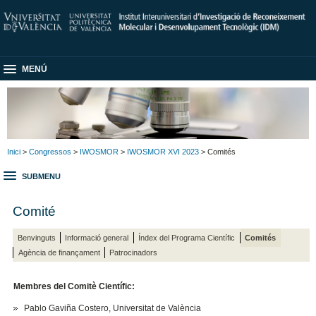
MENÚ
Inici
>
Congressos
>
IWOSMOR
>
IWOSMOR XVI 2023
> Comités
SUBMENU
Comité
Benvinguts
Informació general
Índex del Programa Científic
Comités
Agència de finançament
Patrocinadors
Membres del Comitè Científic:
Pablo Gaviña Costero, Universitat de València