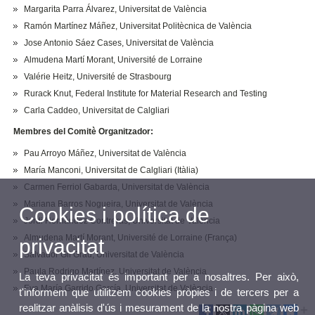
Margarita Parra Álvarez, Universitat de València
Ramón Martínez Máñez, Universitat Politècnica de València
Jose Antonio Sáez Cases, Universitat de València
Almudena Martí Morant, Université de Lorraine
Valérie Heitz, Université de Strasbourg
Rurack Knut, Federal Institute for Material Research and Testing
Carla Caddeo, Universitat de Calgliari
Membres del Comitè Organitzador:
Pau Arroyo Máñez, Universitat de València
María Manconi, Universitat de Calgliari (Itàlia)
Carmen Ferriol Gabarda, Universitat de València
Mariana Barros Nogueira, Universitat de València
Cookies i política de
Jordi Hernández Contreras, Universitat de València
Almudena Martí Morant, Université de Lorraine (França)
privacitat
Salvador Gil Grau, Universitat de València
Paula Rodrigo Martínez, Universitat de València
La teva privacitat és important per a nosaltres. Per això,
Eva María Garrido García, Universitat de València
t'informem que utilitzem cookies pròpies i de tercers per a
realitzar anàlisis d'ús i mesurament de la nostra pàgina web