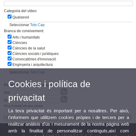
Categoria del vídeo:
Qualsevol
Seleccionar
Tots
Cap
Branca de coneixement:
Arts i humanitats
Ciències
Ciències de la salut
Ciències socials i jurídiques
Convocatòries d'innovació
Enginyeria i arquitectura
Seleccionar
Tots
Cap
Cookies i política de
Per data (format: dd/mm/aaaa)
Del
privacitat
Al
S'ha d'omplir els dos camps
La teva privacitat és important per a nosaltres. Per això,
t'informem que utilitzem cookies pròpies i de tercers per a
realitzar anàlisis d'ús i mesurament de la nostra pàgina web
amb la finalitat de personalitzar continguts,així com