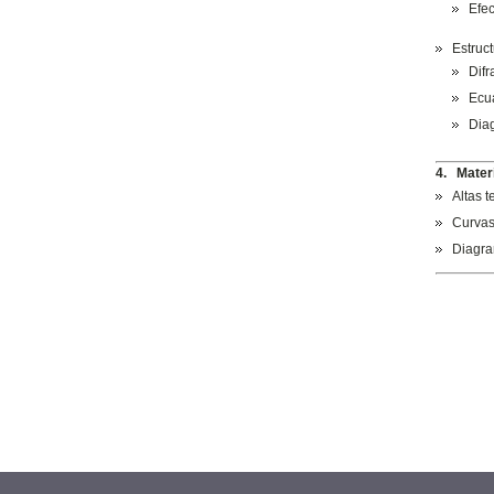
Efec
Estruct
Difr
Ecu
Diag
4. Mater
Altas 
Curvas
Diagra