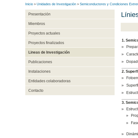
Inicio
>
Unidades de Investigación
>
Semiconductores y Condiciones Extr
Línies
Presentación
Miembros
Proyectos actuales
1. Semico
Proyectos finalizados
Prepar
Lineas de Investigación
Caracte
Dopado
Publicaciones
2. Superf
Instalaciones
Fotoem
Entidades colaboradoras
Superf
Contacto
Estruc
3. Semic
Estruct
Prop
Fase
Dinámi