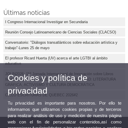
Últimas noticias
I Congreso Internacional Investigar en Secundaria
Reunión Consejo Latinoamericano de Ciencias Sociales (CLACSO)
Conversatorio: "Diálogos transatlánticos sobre educación artística y
trabajo"-Lunes 25 de mayo
El profesor Ricard Huerta (UV) acerca el arte LGTBI al ámbito
educativo
JOLIN2026: 11ª Jornada Internacional de Innovación sobre Libros
Cookies y política de
Ilustrados y Cómics VIÑETAS PARA LA LIBERTAD: LITERATURA
GRÁFICA, ACTIVISMO Y CULTURA DEMOCRÁTICA
privacidad
CICLO ESCRITURAS DE QUEBEC 2026#2
Tu privacidad es importante para nosotros. Por ello te
informamos que utilizamos cookies propias y de terceros
para realizar análisis de uso y medición de nuestra página
web con el fin de personalizar contenidos,así como