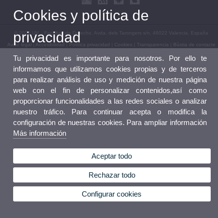
Cookies y política de
privacidad
© 2026 UV. - Facultad de Derecho. Avda. dels Tarongers s/n, 46022 Valencia. España
Aviso legal
|
Accesibilidad
|
Política privacidad
|
Cookies
|
Transparencia
|
Bústia de contacte
Tu privacidad es importante para nosotros. Por ello te
informamos que utilizamos cookies propias y de terceros
para realizar análisis de uso y medición de nuestra página
web con el fin de personalizar contenidos,así como
proporcionar funcionalidades a las redes sociales o analizar
nuestro tráfico. Para continuar acepta o modifica la
configuración de nuestras cookies. Para ampliar información
Más información
Aceptar todo
Rechazar todo
Configurar cookies