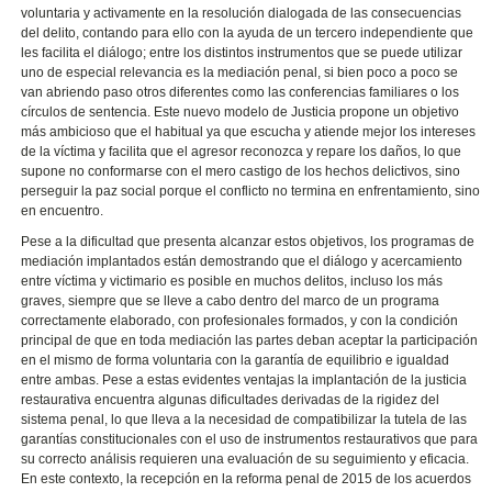
voluntaria y activamente en la resolución dialogada de las consecuencias
del delito, contando para ello con la ayuda de un tercero independiente que
les facilita el diálogo; entre los distintos instrumentos que se puede utilizar
uno de especial relevancia es la mediación penal, si bien poco a poco se
van abriendo paso otros diferentes como las conferencias familiares o los
círculos de sentencia. Este nuevo modelo de Justicia propone un objetivo
más ambicioso que el habitual ya que escucha y atiende mejor los intereses
de la víctima y facilita que el agresor reconozca y repare los daños, lo que
supone no conformarse con el mero castigo de los hechos delictivos, sino
perseguir la paz social porque el conflicto no termina en enfrentamiento, sino
en encuentro.
Pese a la dificultad que presenta alcanzar estos objetivos, los programas de
mediación implantados están demostrando que el diálogo y acercamiento
entre víctima y victimario es posible en muchos delitos, incluso los más
graves, siempre que se lleve a cabo dentro del marco de un programa
correctamente elaborado, con profesionales formados, y con la condición
principal de que en toda mediación las partes deban aceptar la participación
en el mismo de forma voluntaria con la garantía de equilibrio e igualdad
entre ambas. Pese a estas evidentes ventajas la implantación de la justicia
restaurativa encuentra algunas dificultades derivadas de la rigidez del
sistema penal, lo que lleva a la necesidad de compatibilizar la tutela de las
garantías constitucionales con el uso de instrumentos restaurativos que para
su correcto análisis requieren una evaluación de su seguimiento y eficacia.
En este contexto, la recepción en la reforma penal de 2015 de los acuerdos