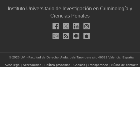
Instituto Universitario de Investigación en Criminología y
Ciencias Penales
© 2026 UV. - Facultad de Derecho. Avda. dels Tarongers s/n, 46022 Valencia. España
Aviso legal
|
Accesibilidad
|
Política privacidad
|
Cookies
|
Transparencia
|
Bústia de contacte