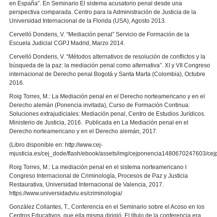
en España”. En Seminario El sistema acusatorio penal desde una
perspectiva comparada. Centro para la Administración de Justicia de la
Universidad Internacional de la Florida (USA), Agosto 2013.
Cervelló Donderis, V. “Mediación penal” Servicio de Formación de la
Escuela Judicial CGPJ Madrid, Marzo 2014.
Cervelló Donderis, V. “Métodos alternativos de resolución de conflictos y la
búsqueda de la paz: la mediación penal como alternativa”. XI y VII Congreso
internacional de Derecho penal Bogotá y Santa Marta (Colombia), Octubre
2016.
Roig Torres, M.: La Mediación penal en el Derecho norteamericano y en el
Derecho alemán (Ponencia invitada), Curso de Formación Continua:
Soluciones extrajudiciales: Mediación penal, Centro de Estudios Jurídicos.
Ministerio de Justicia, 2016. Publicada en La Mediación penal en el
Derecho norteamericano y en el Derecho alemán, 2017.
(Libro disponible en: http://www.cej-
mjusticia.es/cej_dode/flash/ebook/assets/img/cejponencia1480670247603/ce
Roig Torres, M.: La mediación penal en el sistema norteamericano I
Congreso Internacional de Criminología, Procesos de Paz y Justicia
Restaurativa, Universidad Internacional de Valencia, 2017.
https://www.universidadviu.es/criminologia/
González Collantes, T., Conferencia en el Seminario sobre el Acoso en los
Centros Educativos, que ella misma dirigió. El título de la conferencia era