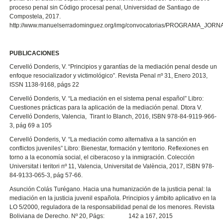
proceso penal sin Código procesal penal, Universidad de Santiago de
Compostela, 2017.
http://www.manuelserradominguez.org/img/convocatorias/PROGRAMA
PUBLICACIONES
Cervelló Donderis, V. “Principios y garantías de la mediación penal desde un
enfoque resocializador y victimológico”. Revista Penal nº 31, Enero 2013,
ISSN 1138-9168, págs 22
Cervelló Donderis, V. “La mediación en el sistema penal español” Libro:
Cuestiones prácticas para la aplicación de la mediación penal. Dtora V.
Cervelló Donderis, Valencia, Tirant lo Blanch, 2016, ISBN 978-84-9119-966-
3, pág 69 a 105
Cervelló Donderis, V. “La mediación como alternativa a la sanción en
conflictos juveniles” Libro: Bienestar, formación y territorio. Reflexiones en
torno a la economía social, el ciberacoso y la inmigración. Colección
Universitat i teritori nº 11, Valencia, Universitat de València, 2017, ISBN 978-
84-9133-065-3, pág 57-66.
Asunción Colás Turégano. Hacia una humanización de la justicia penal: la
mediación en la justicia juvenil española. Principios y ámbito aplicativo en la
LO 5/2000, reguladora de la responsabilidad penal de los menores. Revista
Boliviana de Derecho. Nº 20, Págs: 142 a 167, 2015