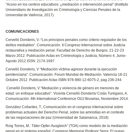
“Acoso en los centros educativos: ¿mediación o intervención penal” (Instituto
Universitario de Investigación en Criminología y Ciencias Penales de la
Universitat de València, 2017).
COMUNICACIONES
Cervelló Donderis, V.-“Los principios penales como criterio regulador de los
delitos mediables“. Comunicación. II Congreso Internacional sobre Justicia
restaurativa y mediación penal. Facultad de Derecho de Burgos. 21-22-23
Marzo 2012. Publicación Actas en Criminología y Justicia, Número 4, Junio-
Agosto 2012 ISSN: 2174-1697.
Cervelló Donderis, V “Mediación víctima-agresor durante la ejecución
penitenciaria”. Comunicación. Forum Mundial de Mediación. Valencia 18-21
Octubre 2012. Publicación Actas ISBN 978-980-12-6075-2, pag 236-244.
Cervelló Donderis, V “Mediación y violencia de género en menores de
edad: un enfoque educativo”. Vicenta Cervelló Donderis/ Colás Turégano, A.
Comunicación. 6th International Conference OIJJ Bruselas, Noviembre 2014.
González Collantes, T., Comunicación en el congreso internacional sobre
problemas actuales del Derecho Penal, sobre las amnistías en el contexto
de las negociaciones de paz (Universidad de Salamanca, 2018)
Roig Torres, M.: Täter-Opfer-Ausgleich” (TOA) como modelo de la mediación
penal en el sistema español. Congreso Memorial Profesor Serra: El nuevo