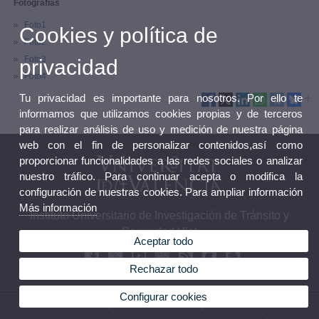
Fotografías
Foto1
Cookies y política de
Foto2
Foto3
privacidad
Foto4
Tu privacidad es importante para nosotros. Por ello te
informamos que utilizamos cookies propias y de terceros
para realizar análisis de uso y medición de nuestra página
web con el fin de personalizar contenidos,así como
proporcionar funcionalidades a las redes sociales o analizar
nuestro tráfico. Para continuar acepta o modifica la
configuración de nuestras cookies. Para ampliar información
Más información
Instituto Universitario de Investigación de Tránsito y
Seguridad Vial
Aceptar todo
Rechazar todo
Configurar cookies
© 2026 UV. - C/Serpis, 29. 46022. Valencia. España. Tel. 961 625 693