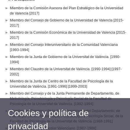
Miembro de la Comisión Asesora del Plan Estratégico de la Universidad
de Valencia [2017]
Miembro del Consejo de Gobierno de la Universidad de Valencia [2015-
2017]
Miembro de la Comisión Económica de la Universidad de Valencia [2015-
2017]
Miembro del Consejo Interuniversitario de la Comunidad Valenciana
[1993-1994]
Miembro de la Junta de Gobierno de la Universitat de València. [1990-
1994]
Miembro del Claustro de la Universitat de València. [1990-1994] [1997-
2002]
Miembro de la Junta de Centro de la Facultad de Psicología de la
Universitat de València. [1991-1996] [1999-2003]
Miembro del Consejo y de la Junta Permanente de Departamento, de
Metodología, Psicobiología y Psicología Social de la Facultad de
Psicología de la Universitat de València. [1992-1994]
Cookies y política de
Miembro del Consejo y de la Junta Permanente del Departamento, de
Psicología Básica, Metodología, Psicobiología y Psicología Social, de la
Facultad de Psicología de la Universitat de València. [1988-1991]
privacidad
Miembro del Consejo Escolar Valenciano. [1987-1988]