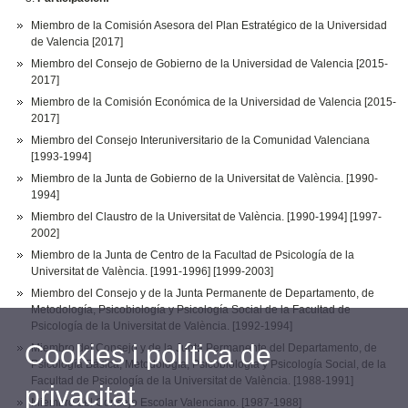
Miembro de la Comisión Asesora del Plan Estratégico de la Universidad
de Valencia [2017]
Miembro del Consejo de Gobierno de la Universidad de Valencia [2015-
2017]
Miembro de la Comisión Económica de la Universidad de Valencia [2015-
2017]
Miembro del Consejo Interuniversitario de la Comunidad Valenciana
[1993-1994]
Miembro de la Junta de Gobierno de la Universitat de València. [1990-
1994]
Miembro del Claustro de la Universitat de València. [1990-1994] [1997-
2002]
Miembro de la Junta de Centro de la Facultad de Psicología de la
Universitat de València. [1991-1996] [1999-2003]
Miembro del Consejo y de la Junta Permanente de Departamento, de
Metodología, Psicobiología y Psicología Social de la Facultad de
Psicología de la Universitat de València. [1992-1994]
Cookies i política de
Miembro del Consejo y de la Junta Permanente del Departamento, de
Psicología Básica, Metodología, Psicobiología y Psicología Social, de la
Facultad de Psicología de la Universitat de València. [1988-1991]
privacitat
Miembro del Consejo Escolar Valenciano. [1987-1988]