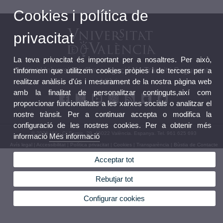
Cookies i política de
privacitat
La teva privacitat és important per a nosaltres. Per això,
t'informem que utilitzem cookies pròpies i de tercers per a
Institut Universitari d'Investigació de Trànsit i Seguretat
realitzar anàlisis d'ús i mesurament de la nostra pàgina web
Viària
amb la finalitat de personalitzar continguts,així com
proporcionar funcionalitats a les xarxes socials o analitzar el
nostre trànsit. Per a continuar accepta o modifica la
configuració de les nostres cookies. Per a obtenir més
© 2026 UV. - C/ Serpis, 29. 46022 València. Espanya. Tel. 961 625 693
informació
Més informació
Avís legal
|
Accessibilitat
|
Política privacitat
|
Cookies
|
Transparència
|
Bùstia de Contacte
Acceptar tot
Rebutjar tot
Configurar cookies