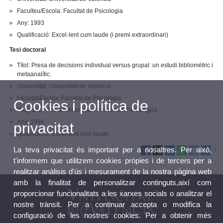
Faculteu/Escola: Facultat de Psicologia
Any: 1993
Qualificació: Excel·lent cum laude (i premi extraordinari)
Tesi doctoral
Títol: Presa de decisions individual versus grupal: un estudi bibliomètric i
metaanalític.
Universitat: Universitat de València
Facultat/Escola: Facultat de Psicologia
Cookies i política de
Programa: Activitat Humana i Processos Psicològics
Any: 1996
privacitat
Qualificació: Excel·lent cum laude
La teva privacitat és important per a nosaltres. Per això,
t'informem que utilitzem cookies pròpies i de tercers per a
realitzar anàlisis d'ús i mesurament de la nostra pàgina web
amb la finalitat de personalitzar continguts,així com
proporcionar funcionalitats a les xarxes socials o analitzar el
nostre trànsit. Per a continuar accepta o modifica la
configuració de les nostres cookies. Per a obtenir més