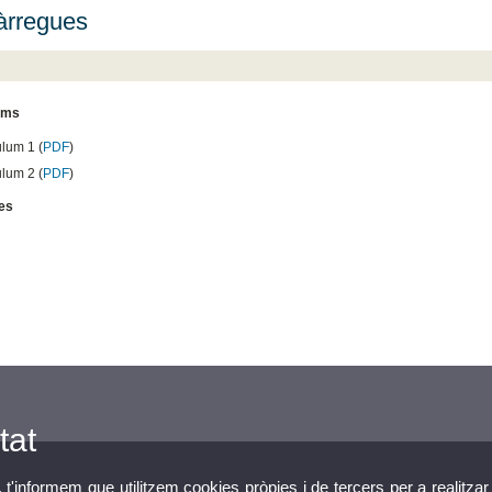
àrregues
ums
ulum 1 (
PDF
)
ulum 2 (
PDF
)
es
tat
, t'informem que utilitzem cookies pròpies i de tercers per a realitzar