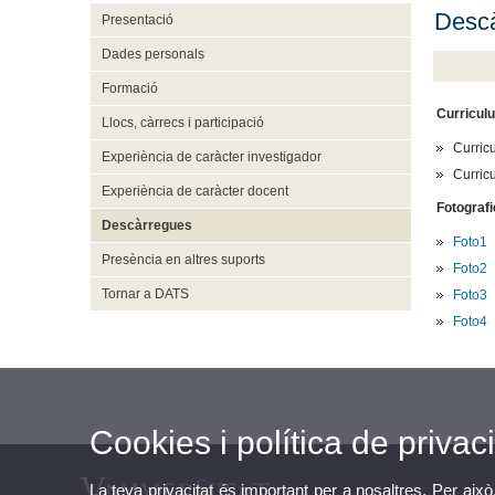
Desc
Presentació
Dades personals
Formació
Curricul
Llocs, càrrecs i participació
Curric
Experiència de caràcter investigador
Curric
Experiència de caràcter docent
Fotografi
Descàrregues
Foto1
Presència en altres suports
Foto2
Tornar a DATS
Foto3
Foto4
Cookies i política de privaci
La teva privacitat és important per a nosaltres. Per això