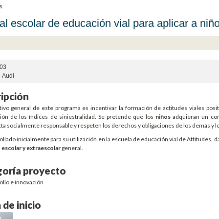
s.
l escolar de educación vial para aplicar a niñ
03
s-Audi
ipción
etivo general de este programa es incentivar la formación de actitudes viales posi
ión de los índices de siniestralidad. Se pretende que los
niños
adquieran un cor
a socialmente responsable y respeten los derechos y obligaciones de los demás y lo
llado inicialmente para su utilización en la escuela de educación vial de Attitudes, d
 escolar y extraescolar
general.
oría proyecto
ollo e innovación
 de inicio
2