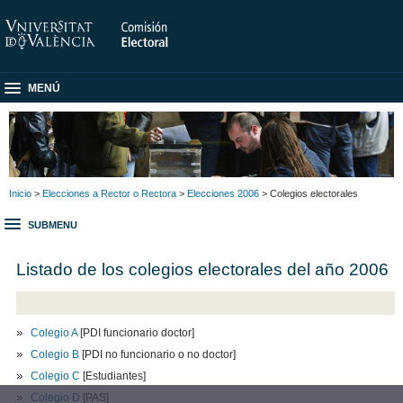
MENÚ
Inicio
>
Elecciones a Rector o Rectora
>
Elecciones 2006
> Colegios electorales
SUBMENU
Listado de los colegios electorales del año 2006
Colegio A
[PDI funcionario doctor]
Colegio B
[PDI no funcionario o no doctor]
Colegio C
[Estudiantes]
Colegio D
[PAS]