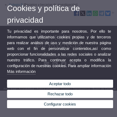
Colegio E
[Becarios y becarias de investigación]
Cookies y política de
privacidad
Tu privacidad es importante para nosotros. Por ello te
informamos que utilizamos cookies propias y de terceros
para realizar análisis de uso y medición de nuestra página
web con el fin de personalizar contenidos,así como
proporcionar funcionalidades a las redes sociales o analizar
Comisión Electoral
nuestro tráfico. Para continuar acepta o modifica la
configuración de nuestras cookies. Para ampliar información
Más información
© 2026 UV. - Avinguda Blasco Ibáñez, 13. 46010 València. Teléfono: (+34) 96 386 41 16
Aceptar todo
Aviso legal
|
Accesibilidad
|
Política privacidad
|
Cookies
|
Transparencia
|
Buzón de Contacto
Rechazar todo
Configurar cookies