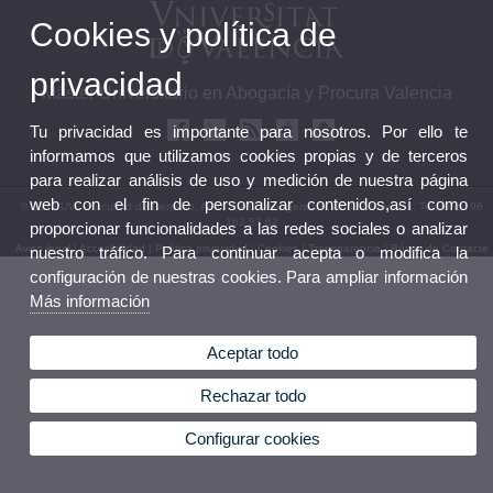
Cookies y política de
privacidad
Máster Universitario en Abogacía y Procura Valencia
Tu privacidad es importante para nosotros. Por ello te
informamos que utilizamos cookies propias y de terceros
para realizar análisis de uso y medición de nuestra página
web con el fin de personalizar contenidos,así como
© 2026 UV. - Facultad de Derecho. Avda. dels Tarongers s/n, 46022 Valencia. Teléfono: 96
162 53 62
proporcionar funcionalidades a las redes sociales o analizar
Aviso legal
|
Accesibilidad
|
Política privacidad
|
Cookies
|
Transparencia
|
Bústia de Contacte
nuestro tráfico. Para continuar acepta o modifica la
configuración de nuestras cookies. Para ampliar información
Más información
Aceptar todo
Rechazar todo
Configurar cookies