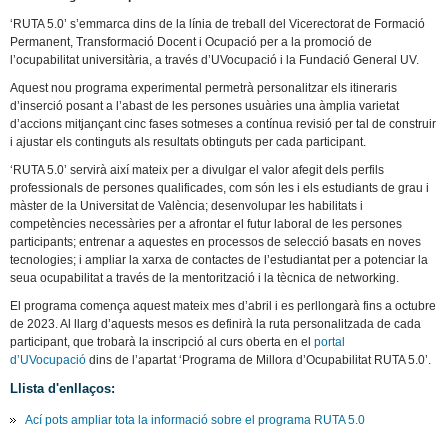
‘RUTA 5.0’ s’emmarca dins de la línia de treball del Vicerectorat de Formació
Permanent, Transformació Docent i Ocupació per a la promoció de
l’ocupabilitat universitària, a través d’UVocupació i la Fundació General UV.
Aquest nou programa experimental permetrà personalitzar els itineraris
d’inserció posant a l’abast de les persones usuàries una àmplia varietat
d’accions mitjançant cinc fases sotmeses a contínua revisió per tal de construir
i ajustar els continguts als resultats obtinguts per cada participant.
‘RUTA 5.0’ servirà així mateix per a divulgar el valor afegit dels perfils
professionals de persones qualificades, com són les i els estudiants de grau i
màster de la Universitat de València; desenvolupar les habilitats i
competències necessàries per a afrontar el futur laboral de les persones
participants; entrenar a aquestes en processos de selecció basats en noves
tecnologies; i ampliar la xarxa de contactes de l’estudiantat per a potenciar la
seua ocupabilitat a través de la mentorització i la tècnica de networking.
El programa comença aquest mateix mes d’abril i es perllongarà fins a octubre
de 2023. Al llarg d’aquests mesos es definirà la ruta personalitzada de cada
participant, que trobarà la inscripció al curs oberta en el
portal
d’UVocupació
dins de l’apartat ‘Programa de Millora d’Ocupabilitat RUTA 5.0’.
Llista d'enllaços:
Ací pots ampliar tota la informació sobre el programa RUTA 5.0