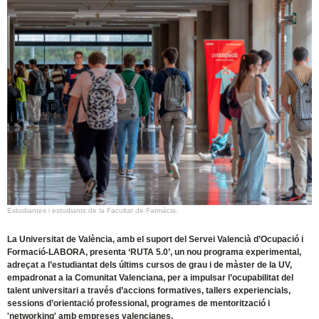
Estudiantes i estudiants de la Facultat de Farmàcia.
La Universitat de València, amb el suport del Servei Valencià d’Ocupació i
Formació-LABORA, presenta ‘RUTA 5.0’, un nou programa experimental,
adreçat a l’estudiantat dels últims cursos de grau i de màster de la UV,
empadronat a la Comunitat Valenciana, per a impulsar l’ocupabilitat del
talent universitari a través d’accions formatives, tallers experiencials,
sessions d’orientació professional, programes de mentorització i
'networking' amb empreses valencianes.