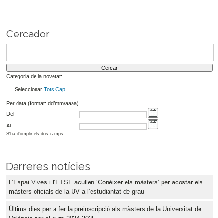
Cercador
Categoria de la novetat:
Seleccionar
Tots
Cap
Per data (format: dd/mm/aaaa)
Del
Al
S'ha d'omplir els dos camps
Darreres notícies
L’Espai Vives i l’ETSE acullen ‘Conèixer els màsters’ per acostar els
màsters oficials de la UV a l’estudiantat de grau
Últims dies per a fer la preinscripció als màsters de la Universitat de