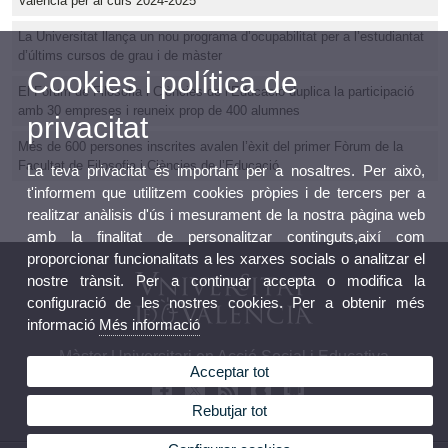
València per al curs 2024-2025
La Universitat llança un nou programa d’ocupabilitat per a l’estudiantat
d’últims cursos de grau i de màster
Cookies i política de
El Fòrum de Filosofia i Ciències de l’Educació duplica la participació
amb 30 empreses i reuneix prop de 400 alumnes
privacitat
Més de 600 persones inscrites avalen l’èxit del primer Fòrum de la
Facultat de Filosofia i Ciències de l’Educació
La teva privacitat és important per a nosaltres. Per això,
t'informem que utilitzem cookies pròpies i de tercers per a
realitzar anàlisis d'ús i mesurament de la nostra pàgina web
amb la finalitat de personalitzar continguts,així com
proporcionar funcionalitats a les xarxes socials o analitzar el
nostre trànsit. Per a continuar accepta o modifica la
configuració de les nostres cookies. Per a obtenir més
informació
Més informació
Màster Universitari en Acció Social i Educativa
Acceptar tot
Rebutjar tot