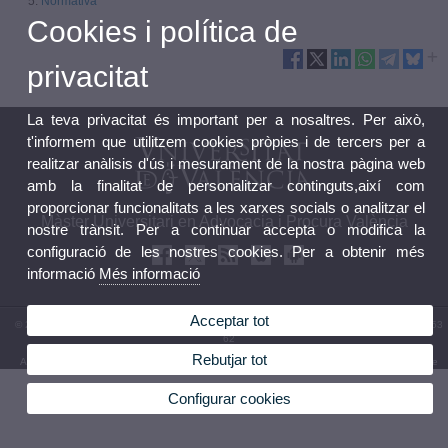
Normativa
Cookies i política de
privacitat
La teva privacitat és important per a nosaltres. Per això,
t'informem que utilitzem cookies pròpies i de tercers per a
realitzar anàlisis d'ús i mesurament de la nostra pàgina web
amb la finalitat de personalitzar continguts,així com
proporcionar funcionalitats a les xarxes socials o analitzar el
Màster Universitari en Advocacia i Procura València
nostre trànsit. Per a continuar accepta o modifica la
configuració de les nostres cookies. Per a obtenir més
informació
Més informació
Acceptar tot
© 2026 UV. - Facultat de Dret. Avda. dels Tarongers s/n, 46022 València. Telèfon: 96 162 53
62
Rebutjar tot
Avís legal
|
Accessibilitat
|
Política privacitat
|
Cookies
|
Transparència
|
Bústia de Contacte
Configurar cookies