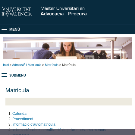
MENÚ
Inici
>
Admissió i Matrícula
>
Matrícula
> Matrícula
SUBMENU
Matrícula
Calendari
Procediment
Informació d'automatrícula.
Informació sobre la realització de pràctiques amb menors