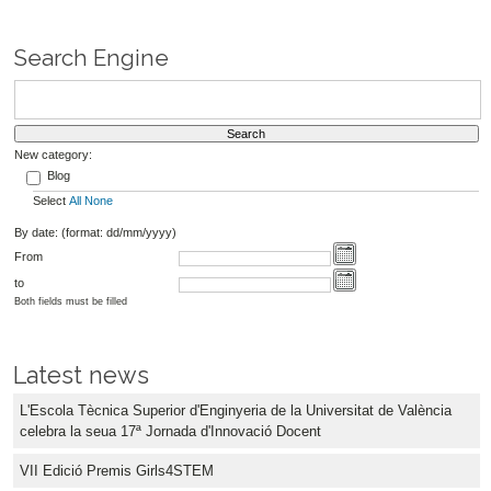
Search Engine
New category:
Blog
Select
All
None
By date: (format: dd/mm/yyyy)
From
to
Both fields must be filled
Latest news
L'Escola Tècnica Superior d'Enginyeria de la Universitat de València
celebra la seua 17ª Jornada d'Innovació Docent
VII Edició Premis Girls4STEM