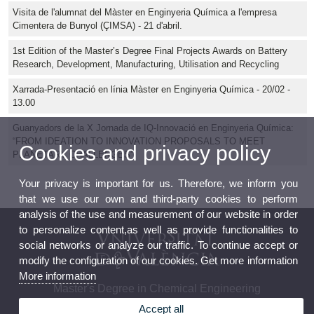
Visita de l'alumnat del Màster en Enginyeria Química a l'empresa
Cimentera de Bunyol (ÇIMSA) - 21 d'abril.
1st Edition of the Master’s Degree Final Projects Awards on Battery
Research, Development, Manufacturing, Utilisation and Recycling
Xarrada-Presentació en línia Màster en Enginyeria Química - 20/02 -
13.00
Guanyadors de la X Jornada de IQ-Innovació en Enginyeria Química:
“FROM IDEATION TO INNOVATION PROPOSALS TO MEET
Cookies and privacy policy
PLANETARY CHALLENGES”
Your privacy is important for us. Therefore, we inform you
that we use our own and third-party cookies to perform
analysis of the use and measurement of our website in order
to personalize content,as well as provide functionalities to
social networks or analyze our traffic. To continue accept or
modify the configuration of our cookies. Get more information
More information
Master's Degree in Chemical Engineering
Accept all