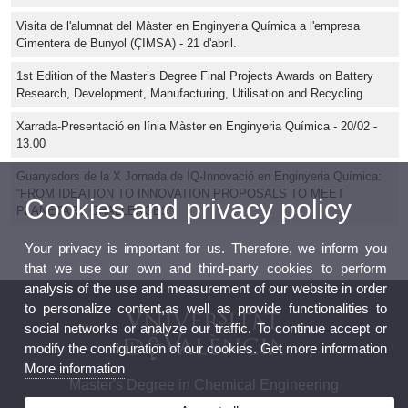
Visita de l'alumnat del Màster en Enginyeria Química a l'empresa
Cimentera de Bunyol (ÇIMSA) - 21 d'abril.
1st Edition of the Master’s Degree Final Projects Awards on Battery
Research, Development, Manufacturing, Utilisation and Recycling
Xarrada-Presentació en línia Màster en Enginyeria Química - 20/02 -
13.00
Guanyadors de la X Jornada de IQ-Innovació en Enginyeria Química:
“FROM IDEATION TO INNOVATION PROPOSALS TO MEET
Cookies and privacy policy
PLANETARY CHALLENGES”
Your privacy is important for us. Therefore, we inform you
that we use our own and third-party cookies to perform
analysis of the use and measurement of our website in order
to personalize content,as well as provide functionalities to
social networks or analyze our traffic. To continue accept or
modify the configuration of our cookies. Get more information
More information
Master's Degree in Chemical Engineering