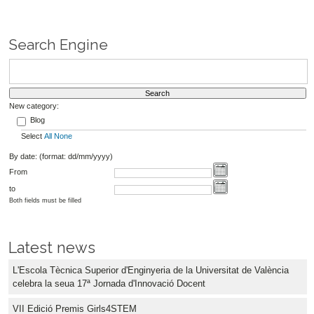
Search Engine
New category:
Blog
Select
All
None
By date: (format: dd/mm/yyyy)
From
to
Both fields must be filled
Latest news
L'Escola Tècnica Superior d'Enginyeria de la Universitat de València
celebra la seua 17ª Jornada d'Innovació Docent
VII Edició Premis Girls4STEM