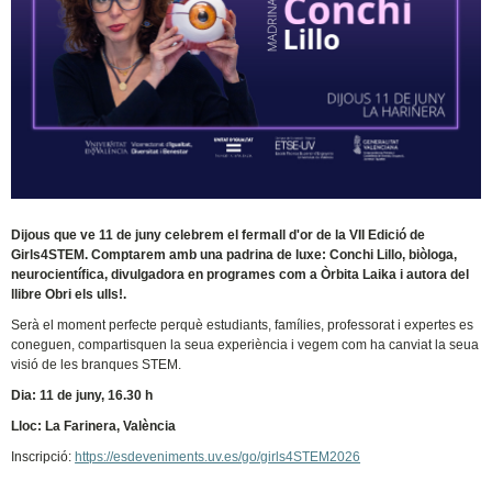
Dijous que ve 11 de juny celebrem el fermall d'or de la VII Edició de
Girls4STEM. Comptarem amb una padrina de luxe: Conchi Lillo, biòloga,
neurocientífica, divulgadora en programes com a Òrbita Laika i autora del
llibre Obri els ulls!.
Serà el moment perfecte perquè estudiants, famílies, professorat i expertes es
coneguen, compartisquen la seua experiència i vegem com ha canviat la seua
visió de les branques STEM.
Dia: 11 de juny, 16.30 h
Lloc: La Farinera, València
Inscripció:
https://esdeveniments.uv.es/go/girls4STEM2026