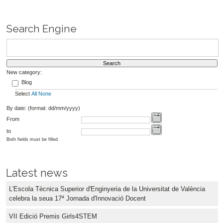
Search Engine
New category:
Blog
Select
All
None
By date: (format: dd/mm/yyyy)
From
to
Both fields must be filled
Latest news
L'Escola Tècnica Superior d'Enginyeria de la Universitat de València
celebra la seua 17ª Jornada d'Innovació Docent
VII Edició Premis Girls4STEM