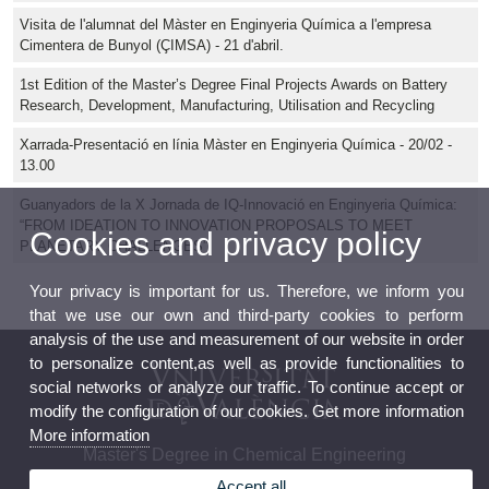
Visita de l'alumnat del Màster en Enginyeria Química a l'empresa
Cimentera de Bunyol (ÇIMSA) - 21 d'abril.
1st Edition of the Master’s Degree Final Projects Awards on Battery
Research, Development, Manufacturing, Utilisation and Recycling
Xarrada-Presentació en línia Màster en Enginyeria Química - 20/02 -
13.00
Guanyadors de la X Jornada de IQ-Innovació en Enginyeria Química:
“FROM IDEATION TO INNOVATION PROPOSALS TO MEET
Cookies and privacy policy
PLANETARY CHALLENGES”
Your privacy is important for us. Therefore, we inform you
that we use our own and third-party cookies to perform
analysis of the use and measurement of our website in order
to personalize content,as well as provide functionalities to
social networks or analyze our traffic. To continue accept or
modify the configuration of our cookies. Get more information
More information
Master's Degree in Chemical Engineering
Accept all