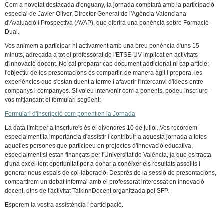
Com a novetat destacada d'enguany, la jornada comptarà amb la participació
especial de Javier Oliver, Director General de l'Agència Valenciana
d'Avaluació i Prospectiva (AVAP), que oferirà una ponència sobre Formació
Dual.
Vos animem a participar-hi activament amb una breu ponència d'uns 15
minuts, adreçada a tot el professorat de l'ETSE-UV implicat en activitats
d'innovació docent. No cal preparar cap document addicional ni cap article:
l'objectiu de les presentacions és compartir, de manera àgil i propera, les
experiències que s'estan duent a terme i afavorir l'intercanvi d'idees entre
companys i companyes. Si voleu intervenir com a ponents, podeu inscriure-
vos mitjançant el formulari següent:
Formulari d'inscripció com ponent en la Jornada
La data límit per a inscriure's és el divendres 10 de juliol. Vos recordem
especialment la importància d'assistir i contribuir a aquesta jornada a totes
aquelles persones que participeu en projectes d'innovació educativa,
especialment si estan finançats per l'Universitat de València, ja que es tracta
d'una excel·lent oportunitat per a donar a conèixer els resultats assolits i
generar nous espais de col·laboració. Després de la sessió de presentacions,
compartirem un debat informal amb el professorat interessat en innovació
docent, dins de l'activitat TalkinnDocent organitzada pel SFP.
Esperem la vostra assistència i participació.