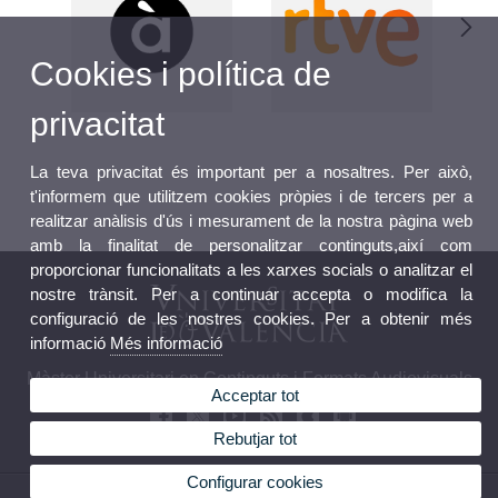
Cookies i política de
privacitat
La teva privacitat és important per a nosaltres. Per això,
t'informem que utilitzem cookies pròpies i de tercers per a
realitzar anàlisis d'ús i mesurament de la nostra pàgina web
amb la finalitat de personalitzar continguts,així com
proporcionar funcionalitats a les xarxes socials o analitzar el
nostre trànsit. Per a continuar accepta o modifica la
configuració de les nostres cookies. Per a obtenir més
informació
Més informació
Màster Universitari en Continguts i Formats Audiovisuals
Acceptar tot
Rebutjar tot
Configurar cookies
© 2026 UV. - Av. Blasco Ibañez, 32 Planta 5ª. Telèfon: (+34) 96 864 264