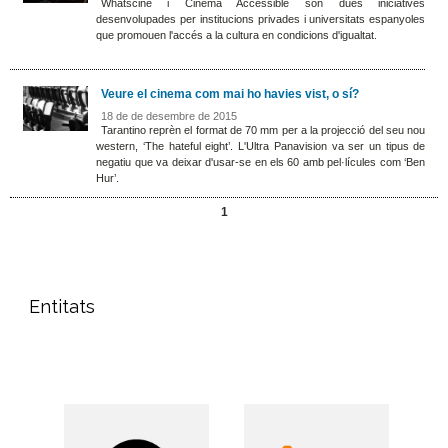
Whatscine i Cinema Accessible són dues iniciatives
desenvolupades per institucions privades i universitats espanyoles
que promouen l'accés a la cultura en condicions d'igualtat.
Veure el cinema com mai ho havies vist, o sí?
18 de de desembre de 2015
Tarantino reprèn el format de 70 mm per a la projecció del seu nou
western, ‘The hateful eight’. L'Ultra Panavision va ser un tipus de
negatiu que va deixar d'usar-se en els 60 amb pel·lícules com ‘Ben
Hur’.
1
Entitats