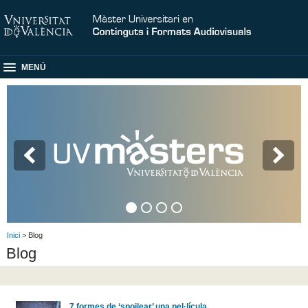
MENÚ
Inici
> Blog
Blog
7 formes de ‘spoilear’ una pel·lícula