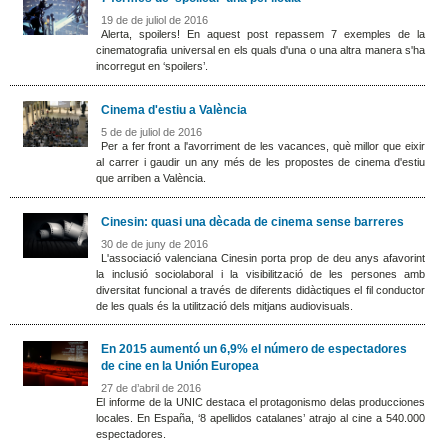
19 de de juliol de 2016
Alerta, spoilers! En aquest post repassem 7 exemples de la
cinematografia universal en els quals d'una o una altra manera s'ha
incorregut en ‘spoilers’.
Cinema d'estiu a València
5 de de juliol de 2016
Per a fer front a l'avorriment de les vacances, què millor que eixir
al carrer i gaudir un any més de les propostes de cinema d'estiu
que arriben a València.
Cinesin: quasi una dècada de cinema sense barreres
30 de de juny de 2016
L'associació valenciana Cinesin porta prop de deu anys afavorint
la inclusió sociolaboral i la visibilització de les persones amb
diversitat funcional a través de diferents didàctiques el fil conductor
de les quals és la utilització dels mitjans audiovisuals.
En 2015 aumentó un 6,9% el número de espectadores
de cine en la Unión Europea
27 de d’abril de 2016
El informe de la UNIC destaca el protagonismo delas producciones
locales. En España, ‘8 apellidos catalanes’ atrajo al cine a 540.000
espectadores.