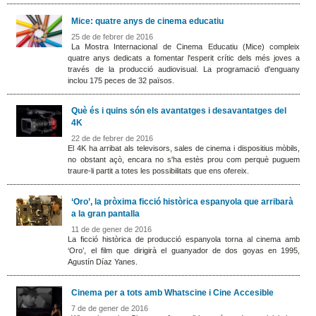
Mice: quatre anys de cinema educatiu
25 de de febrer de 2016
La Mostra Internacional de Cinema Educatiu (Mice) compleix
quatre anys dedicats a fomentar l'esperit crític dels més joves a
través de la producció audiovisual. La programació d'enguany
inclou 175 peces de 32 països.
Què és i quins són els avantatges i desavantatges del
4K
22 de de febrer de 2016
El 4K ha arribat als televisors, sales de cinema i dispositius mòbils,
no obstant açò, encara no s'ha estès prou com perquè puguem
traure-li partit a totes les possibilitats que ens ofereix.
‘Oro’, la pròxima ficció històrica espanyola que arribarà
a la gran pantalla
11 de de gener de 2016
La ficció històrica de producció espanyola torna al cinema amb
‘Oro’, el film que dirigirà el guanyador de dos goyas en 1995,
Agustín Díaz Yanes.
Cinema per a tots amb Whatscine i Cine Accesible
7 de de gener de 2016