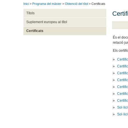
Inici
>
Programa del màster
>
Obtenció del títol
> Certificats
Certif
Títols
Suplement europeu al títol
Certificats
És el doc
relació ju
Els certif
Certifi
Certifi
Certifi
Certifi
Certifi
Certif
Certifi
Sol·lic
Sol·lic