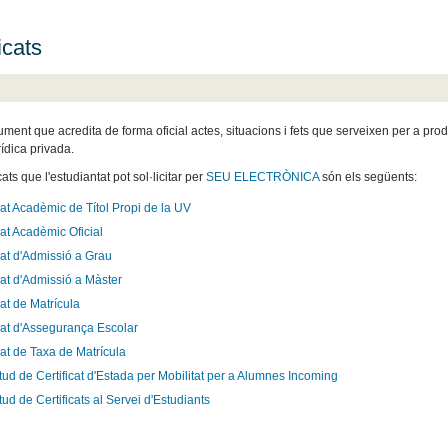
icats
ument que acredita de forma oficial actes, situacions i fets que serveixen per a pr
rídica privada.
icats que l'estudiantat pot sol·licitar per
SEU ELECTRÒNICA
són els següents:
cat Acadèmic de Títol Propi de la UV
cat Acadèmic Oficial
cat d'Admissió a Grau
cat d'Admissió a Màster
cat de Matrícula
icat d'Assegurança Escolar
cat de Taxa de Matrícula
itud de Certificat d'Estada per Mobilitat per a Alumnes Incoming
itud de Certificats al Servei d'Estudiants