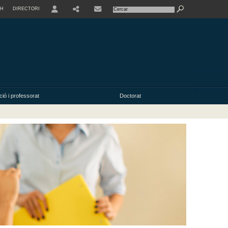
SH
DIRECTORI
USER
ió i professorat
Doctorat