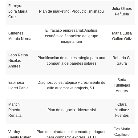
Ferreyra
Julia Olmos
Loira Maria
Plan de marketing. Producto: shishabu
Peñuela
Cruz
El fracaso empresarial: Análisis
Gimenez
Maria Luisa
económico-financiero del grupo
Morata Nerea
Gallen Ortiz
imaginarium
Leon Reina
Planificación de una estrategia para una
Roberto Gil
Nicolas
compañía de paneles solares
Saura
Andres
Berta
Espinosa
Diagnóstico estrategico y crecimiento de
Tubillejas
Lloret Pablo
elite automotive projects, S.L.
Andres
Mahchi
Clara
Pineda
Plan de negocio: driverassist
Martinez
Renatta
Fuentes
Eva Maria
Verdoy
Plan de entrada en el mercado portugues
Caplliure
Benito Ruben
para compacto express S.L.U.