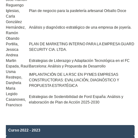
Reguengo
Iglesias,
Plan de negocio para la pastelería artesanal Orballo Doce
Carla
González
Hernández,
Análisis y diagnóstico estratégico de una empresa de joyería.
Ramón
Obando
Portilla,
PLAN DE MARKETING INTERNO PARA LA EMPRESA GUARD
Jessica
SECURITY CIA. LTDA.
Andrea
Martin
Estrategias de Liderazgo y Adaptación Tecnológica en el FC
Espada, Raul
Barcelona: Análisis y Propuesta de Desarrollo
Usma
IMPLANTACIÓN DE LA RSC EN PYMES EMPRESAS
Restrepo,
CONSTRUCTORAS: EVALUACIÓN, DIAGNÓSTICO Y
Danjhela
PROPUESTA ESTRATÉGICA
Maria
Legido
Estrategias de Sostenibilidad de Ford España: Análisis y
Casanoves,
elaboración de Plan de Acción 2025-2030
Francisco
Curso 2022 - 2023