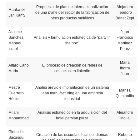
Propuesta de plan de internacionalización
Alejandro
Mankwski
de una pyme del sector de la fabricación de
Teodoro
Jan Kanty
otros productos metálicos
Benet Zepf
Jacome
Juan
Sanchez
Análisis y formulación estratégica de "party in
Francisco
Manuel
the box"
Martinez
Israel
Perez
Maria
Alfaro Cano
El proceso de creación de redes de
Iborra
Marta
contactos en linkedin
Juan
Mestre
Análisi previo e implantación de un sistema
Marisa
Guerrero
lean manufacturing en una empresa
Quintanilla
Héctor
industrial
Milani
Análisis estratégico en la adquisición del
Alejandro
Mohammad
hotel persian plaza
Molla
Ginocchio
Creación de las escuela oficial de idiomas
Roberto
Sacasqui