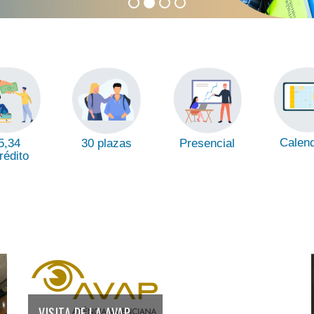
Calend
5,34
Presencial
30 plazas
rédito
VISITA DE LA AVAP