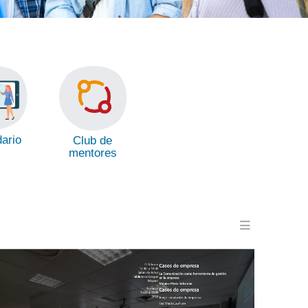
ario
Club de
mentores
Menu en