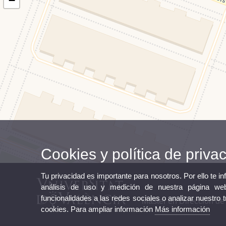
−
Cookies y política de priva
Tu privacidad es importante para nosotros. Por ello te i
análisis de uso y medición de nuestra página web
funcionalidades a las redes sociales o analizar nuestro 
Máster en Dirección d
cookies. Para ampliar información
Más información