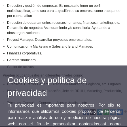
Dirección y gestión de empresas. Es necesario tener un perfil
multidisciplinar, tanto sea para la gestión de su empresa como trabajando
por cuenta alían.
Dirección de departamentos: recursos humanos, finanzas, marketing, etc.
Desarrollo de negocios Asesoramiento y/o consultoría. Ayudando a
otras organizaciones.
Proyect Manager. Desarrollar proyectos empresariales.
Comunicación y Marketing o Sales and Brand Manager.
Finanzas corporativas.
Gerente financiero.
Gestor de activos
Pueden ocupar puestos en diferentes niveles como:
Cookies y política de
Directivos: Director General; Director de Marketing, Logística, etc. Lugares
privacidad
Intermedios: Adjunto a la Dirección, Jefe de RRHH, Marketing, Producción,
etc.
Técnicos: Consultor Comercial, Asesor, Analista, etc.
Tu privacidad es importante para nosotros. Por ello te
informamos que utilizamos cookies propias y de terceros
para realizar análisis de uso y medición de nuestra página
web con el fin de personalizar contenidos,así como