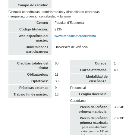
Campo de estudio:
Ciencias económicas, administración y dirección de empresas,
márquetin,comercio, contabilidad y turismo
Centre:
Facultat d'Economia
Código titulación:
2135
Web específica del
www.uv.es/masterdeturismo
máster:
Universidades
Universitat de València
participantes:
Créditos totales del
60
Cursos:
1
título:
Plazas ofertadas:
40
Obligatorios:
11
Modalidad de
Optativos:
30
enseñanza:
Prácticas externas
9
Presencial
Lengua docencia:
Trabajo fin de máster:
10
Castellano
Precio del crédito
35.34€
primera matrícula:
Precio del crédito
70.68€
primera matrícula
para estudiantado
extranjero no UE ni