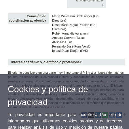
régimen comunitario
:
Comisión de
María Walesska Schlesinger (Co-
coordinación académica
Directora)
Rosa Maria Yagüe Perales (Co-
Directora)
Rubén Arnandis Agramunt
Amparo Cervera Taulet
Alicia Mas Tur
Fernando José Pons Verdú
Ignasi Duart Redón (PAS)
Interés académico, científico o profesional:
El turismo contribuye en una parte muy importante al PIB y a la riqueza de muchos
países, es difusor de la diversidad cultural y consumidor de espacios naturales,
rurales y urbanos. Por lo tanto es muy importante la formación de un postgrado
para los profesionales que van a gestionar el futuro del sector turístico. El Máster
Cookies y política de
ofrece el conjunto de conocimientos, técnicas y herramientas necesarias para
establecer y desarrollar la política y estrategia para la gestión turística, formando a
unos profesionales que puedan desempeñar cargos de responsabilidad en la
privacidad
gestión de destinos y/o profundicen en el desarrollo de un método que posicione al
turismo a nivel de una disciplina científica.
Tu privacidad es importante para nosotros. Por ello te
informamos que utilizamos cookies propias y de terceros
para realizar análisis de uso y medición de nuestra página