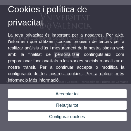
Cookies i política de
privacitat
La teva privacitat és important per a nosaltres. Per això,
Màster en Economia Social ( Cooperatives i entitats no
t'informem que utilitzem cookies pròpies i de tercers per a
lucratives)
realitzar anàlisis d'ús i mesurament de la nostra pàgina web
amb la finalitat de personalitzar continguts,així com
proporcionar funcionalitats a les xarxes socials o analitzar el
nostre trànsit. Per a continuar accepta o modifica la
configuració de les nostres cookies. Per a obtenir més
© 2026 UV. - Av. Tarongers, s/n. 46022 València. Telèfon: 963828437 / 963828744
informació
Més informació
Avís legal
|
Accessibilitat
|
Política privacitat
|
Cookies
|
Transparència
|
Bùstia de Contacte
Acceptar tot
Rebutjar tot
Configurar cookies