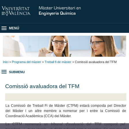
MENÚ
Inici
>
Programa del màster
>
Treball fi de màster
> Comissió avaluadora del TFM
SUBMENU
Comissió avaluadora del TFM
La Comissió de Treball Fi de Màster (CTFM) estarà composta pel Director
del Màster i un altre membre a nomenar per i entre la Comissió de
Coordinació Acadèmica (CCA) del Máster.
La CTFM nomenarà un tribunal d'avaluació del TFM compost pel