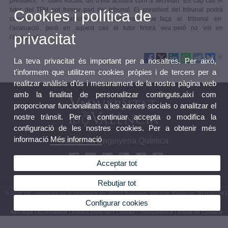
president, i dues vocals, un d'ells actuarà com a secretari. En cap cas el
tutor del TFM pot formar part del tribunal. El president del tribunal podrà
Cookies i política de
convidar al tutor a participar en la deliberació que faça el tribunal en
l'avaluació, però en aquest cas el tutor tindrà veu però no vot en
privacitat
l'avaluació
La teva privacitat és important per a nosaltres. Per això,
t'informem que utilitzem cookies pròpies i de tercers per a
realitzar anàlisis d'ús i mesurament de la nostra pàgina web
amb la finalitat de personalitzar continguts,així com
proporcionar funcionalitats a les xarxes socials o analitzar el
nostre trànsit. Per a continuar accepta o modifica la
configuració de les nostres cookies. Per a obtenir més
informació
Més informació
Màster en Enginyeria Química
Acceptar tot
Rebutjar tot
© 2026 UV. - Avinguda de la Universitat s/n 46100 Burjassot. València. Espanya. Tel (+34) 963
54 32 10
Configurar cookies
Avís legal
|
Accessibilitat
|
Política privacitat
|
Cookies
|
Transparència
|
Bústia de Contacte