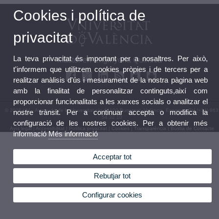
Cookies i política de
privacitat
La teva privacitat és important per a nosaltres. Per això,
Màster en Enginyeria Química
t'informem que utilitzem cookies pròpies i de tercers per a
realitzar anàlisis d'ús i mesurament de la nostra pàgina web
amb la finalitat de personalitzar continguts,així com
proporcionar funcionalitats a les xarxes socials o analitzar el
© 2026 UV. - Avinguda de la Universitat s/n 46100 Burjassot. València. Espanya. Tel (+34) 963
nostre trànsit. Per a continuar accepta o modifica la
54 32 10
configuració de les nostres cookies. Per a obtenir més
Avís legal
|
Accessibilitat
|
Política privacitat
|
Cookies
|
Transparència
|
Bústia de Contacte
informació
Més informació
Acceptar tot
Rebutjar tot
Configurar cookies