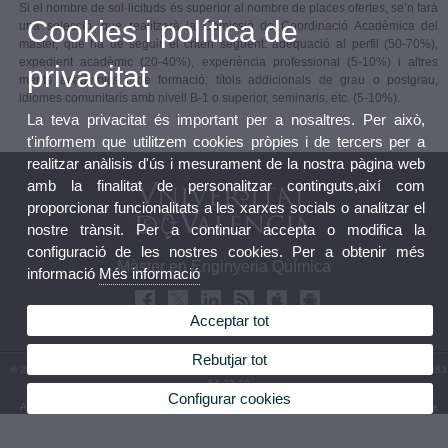
Si el nombre de sol·licituds és superior al nombre de places ofertes, se’n farà
Cookies i política de
una selecció, que realitzarà la Comissió de Coordinació Acadèmica del
màster, que ha de seguir el criteri següent: adequació al perfil (50-70%),
expedient acadèmic (20-40%), experiència professional (5-10%) i altres
privacitat
mèrits acadèmics i de formació: títols addicionals de grau o postgrau,
idiomes comunitaris amb nivell B-1 o superior, seminaris, etc. (5-10%).
La teva privacitat és important per a nosaltres. Per això,
t'informem que utilitzem cookies pròpies i de tercers per a
realitzar anàlisis d'ús i mesurament de la nostra pàgina web
amb la finalitat de personalitzar continguts,així com
proporcionar funcionalitats a les xarxes socials o analitzar el
nostre trànsit. Per a continuar accepta o modifica la
configuració de les nostres cookies. Per a obtenir més
Màster en Enginyeria Química
informació
Més informació
Acceptar tot
Rebutjar tot
© 2026 UV. - Avinguda de la Universitat s/n 46100 Burjassot. València. Espanya. Tel (+34) 963
54 32 10
Configurar cookies
Avís legal
|
Accessibilitat
|
Política privacitat
|
Cookies
|
Transparència
|
Bústia de Contacte