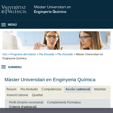
MENÚ
Inici
>
Programa del màster
>
Pla d'estudis
>
Pla d'estudis
> Màster Universitari en
Enginyeria Química
SUBMENU
Màster Universitari en Enginyeria Química
Resum
Pla d'estudis
Competències
Accés i admissió
Mobilitat
Inserció laboral
Qualitat
Perfil d'ingrés recomanat
Complements Formatius
Criteris d'admissió