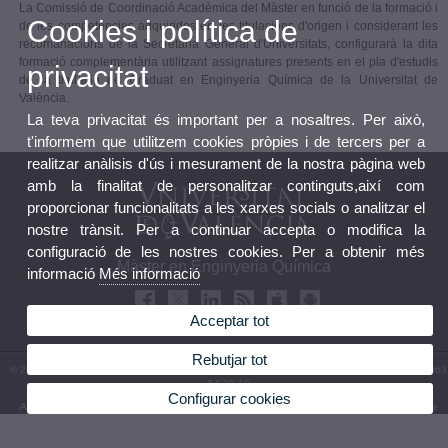
La Comissió de Coordinació Acadèmica del Màster en funció de la formació i
Cookies i política de
de les competències adquirides en les titulacions d'origen i considerant les
recomanacions de la Secretaria General d'Universitats, configurarà la dita
formació complementària utilitzant assignatures presents en el pla d'estudis
privacitat
de la titulació de Graduat en Enginyeria Química de la Universitat de
València.
La teva privacitat és important per a nosaltres. Per això,
t'informem que utilitzem cookies pròpies i de tercers per a
realitzar anàlisis d'ús i mesurament de la nostra pàgina web
amb la finalitat de personalitzar continguts,així com
proporcionar funcionalitats a les xarxes socials o analitzar el
nostre trànsit. Per a continuar accepta o modifica la
configuració de les nostres cookies. Per a obtenir més
Màster en Enginyeria Química
informació
Més informació
Acceptar tot
Rebutjar tot
© 2026 UV. - Avinguda de la Universitat s/n 46100 Burjassot. València. Espanya. Tel (+34) 963
54 32 10
Configurar cookies
Avís legal
|
Accessibilitat
|
Política privacitat
|
Cookies
|
Transparència
|
Bústia de Contacte