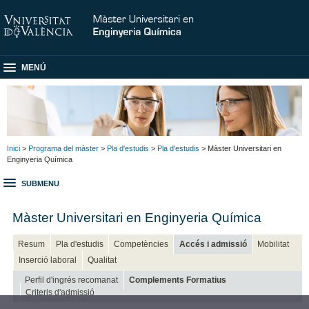
MENÚ
Inici
>
Programa del màster
>
Pla d'estudis
>
Pla d'estudis
> Màster Universitari en
Enginyeria Química
SUBMENU
Màster Universitari en Enginyeria Química
Resum
Pla d'estudis
Competències
Accés i admissió
Mobilitat
Inserció laboral
Qualitat
Perfil d'ingrés recomanat
Complements Formatius
Criteris d'admissió