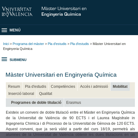
MENÚ
Inici
>
Programa del màster
>
Pla d'estudis
>
Pla d'estudis
> Màster Universitari en
Enginyeria Química
SUBMENU
Màster Universitari en Enginyeria Química
Resum
Pla d'estudis
Competències
Accés i admissió
Mobilitat
Inserció laboral
Qualitat
Programes de doble titulació
Erasmus
Existeix un conveni de doble titulació entre el Màster en Enginyeria Química
de la Universitat de València de 90 ECTS i el Laurea Magistrale in
Ingegneria Chimica i di Processo de la Universitat de Gènova de 120 ECTS.
Aquest conveni, que ja serà vàlid a partir del curs 18/19, permetrà als
alumnes de la Universitat de València obtenir les dues titulacions en un