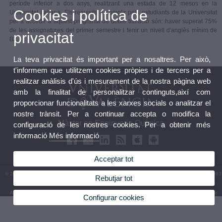
període inferior a dos anys, realitzant una estada de 12 mesos en la
Cookies i política de
Universitat italiana. Els requisits a complir pels estudiants de la Universitat
per a accedir a aquest programa de doble titulació són: haver superat 75%
de les assignatures del primer semestre i tenir un nivell d'anglès mínim de
privacitat
B2.
La teva privacitat és important per a nosaltres. Per això,
t'informem que utilitzem cookies pròpies i de tercers per a
realitzar anàlisis d'ús i mesurament de la nostra pàgina web
amb la finalitat de personalitzar continguts,així com
proporcionar funcionalitats a les xarxes socials o analitzar el
nostre trànsit. Per a continuar accepta o modifica la
Màster en Enginyeria Química
configuració de les nostres cookies. Per a obtenir més
informació
Més informació
Acceptar tot
© 2026 UV. - Avinguda de la Universitat s/n 46100 Burjassot. València. Espanya. Tel (+34) 963
Rebutjar tot
54 32 10
Avís legal
|
Accessibilitat
|
Política privacitat
|
Cookies
|
Transparència
|
Bústia de Contacte
Configurar cookies