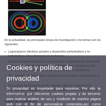
En la actualidad, las principales líneas de investigación y los temas son los
siguientes:
Lagrangianos efectivos quirales y desarrollos perturbativos y no
perturbativos. Espectroscopía de hadrones:
Pequeños sistemas atómicos y moleculares compuestos por átomos de
Cookies y política de
helio y moléculas de parahidrógeno. Simulaciones de Monte Carlo
cuánticas para estudiar sus propiedades estáticas y dinámicas.
Propiedades del helio líquido. Descripción en un marco funcional de la
privacidad
densidad.
Ecuaciones de Evolución de los sistemas clásicos y cuánticos en
Tu privacidad es importante para nosotros. Por ello te
sistemas cuya complejidad no permite conocer la forma exacta de las
informamos que utilizamos cookies propias y de terceros
ecuaciones de su evolución.
para realizar análisis de uso y medición de nuestra página
Grupos de investigación
web con el fin de personalizar contenidos,así como