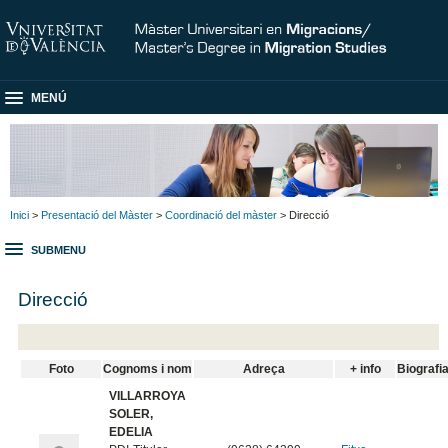
MENÚ
Inici
>
Presentació del Màster
>
Coordinació del màster
> Direcció
SUBMENU
Direcció
Foto
Cognoms i nom
Adreça
+ info
Biografi
VILLARROYA
SOLER,
EDELIA