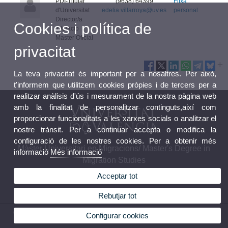
PDI-Titular
(9638) 64399
Fitxa
d'Universitat
edelia.villarroya@uv.es
personal
Director/a
Cookies i política de
Titulacio
Master Oficial
privacitat
La teva privacitat és important per a nosaltres. Per això,
t'informem que utilitzem cookies pròpies i de tercers per a
realitzar anàlisis d'ús i mesurament de la nostra pàgina web
amb la finalitat de personalitzar continguts,així com
proporcionar funcionalitats a les xarxes socials o analitzar el
nostre trànsit. Per a continuar accepta o modifica la
configuració de les nostres cookies. Per a obtenir més
Màster Universitari en Migracions/ Master's Degree in
informació
Més informació
Migration Studies
Acceptar tot
Rebutjar tot
© 2026 UV. - © 2013 UV - Màster Universitari Internacional en Migraciones. Avda Blasco
Configurar cookies
Ibañez 21. 46010 València. Telèfon: 96