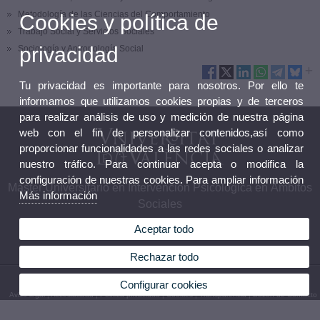
Metodología de las Ciencias del Comportamiento
Cookies y política de
Trabajo Social y Servicios Sociales
privacidad
Sociología y Antropología Social
Tu privacidad es importante para nosotros. Por ello te
informamos que utilizamos cookies propias y de terceros
para realizar análisis de uso y medición de nuestra página
web con el fin de personalizar contenidos,así como
proporcionar funcionalidades a las redes sociales o analizar
nuestro tráfico. Para continuar acepta o modifica la
configuración de nuestras cookies. Para ampliar información
Máster Universitario en Intervención Psicológica en Ámbitos
Más información
Sociales
Aceptar todo
Rechazar todo
© 2026 UV. - Avenida Blasco Ibáñez, 21. 46010 Valencia. España. Tel 96 398 35 79
Configurar cookies
Aviso legal
|
Accesibilidad
|
Política privacidad
|
Cookies
|
Transparencia
|
Buzón de Contacto