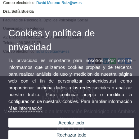
Correo electrónico:
David.Moreno-Ruiz@uv.es
Dra. Sofía Buelga
Facultad de Psicología. Dpto. de Psicología Social
Universidad de Valencia.
Cookies y política de
Av. Blasco Ibáñez, 21, 46010 Valencia (España)
Teléfono 96 386 45 75
privacidad
Correo electrónico:
sofia.buelga@uv.es
Tu privacidad es importante para nosotros. Por ello te
informamos que utilizamos cookies propias y de terceros
para realizar análisis de uso y medición de nuestra página
web con el fin de personalizar contenidos,así como
proporcionar funcionalidades a las redes sociales o analizar
nuestro tráfico. Para continuar acepta o modifica la
configuración de nuestras cookies. Para ampliar información
Más información
Máster Universitario en Intervención Psicológica en Ámbitos
Sociales
Aceptar todo
Rechazar todo